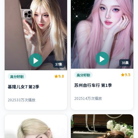
35集
37集
9.5
高分好剧
9.8
高分好剧
苏州自行车行 第1季
基隆儿女7 第2季
2025
14万次播放
2025
33万次播放