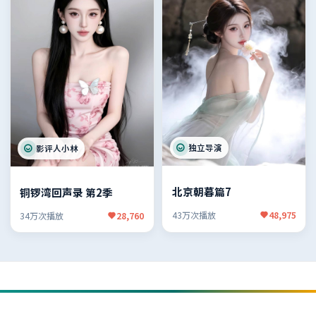
独立导演
影评人小林
北京朝暮篇7
铜锣湾回声录 第2季
43万次播放
48,975
34万次播放
28,760