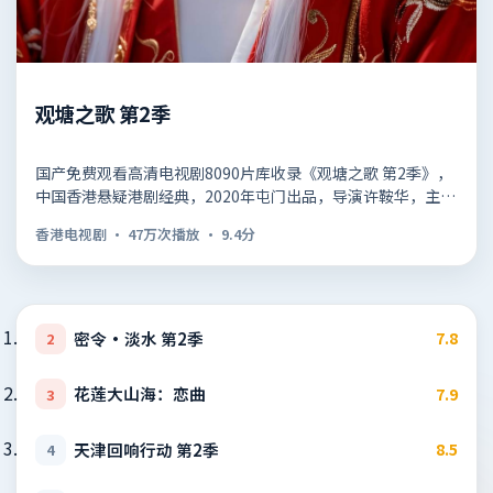
观塘之歌 第2季
国产免费观看高清电视剧8090片库收录《观塘之歌 第2季》，
中国香港悬疑港剧经典，2020年屯门出品，导演许鞍华，主演
成龙、郑秀…
香港电视剧
·
47万次播放
·
9.4
分
密令·淡水 第2季
7.8
2
花莲大山海：恋曲
7.9
3
天津回响行动 第2季
8.5
4