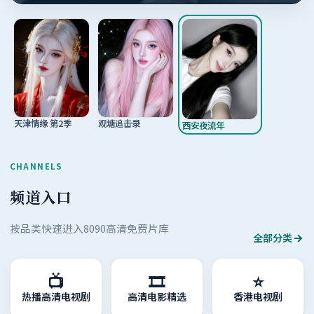
观塘追击录
天津情缘 第2季
西安夜流年
CHANNELS
频道入口
按品类快速进入8090高清免费片库
全部分类
📺
🎞️
⭐
热播高清电视剧
高清电影精选
香港电视剧