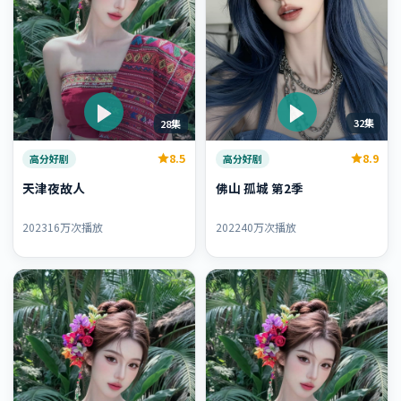
32集
28集
8.9
8.5
高分好剧
高分好剧
佛山 孤城 第2季
天津夜故人
2022
40万次播放
2023
16万次播放