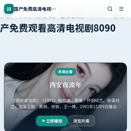
国产免费高清电视剧8090
国
国产免费高清电视剧8090
-
国
产免费观看高清电视剧8090
本周必看
西安夜流年
《西安夜流年》（1991）哈尔滨｜爱情｜怀旧综艺。导演刘
江，主演王刚、黄渤、宋轶、王一博，1991年11月9日播出，
国产免费观看高清电视剧8090正版收录。
立即播放
浏览片库