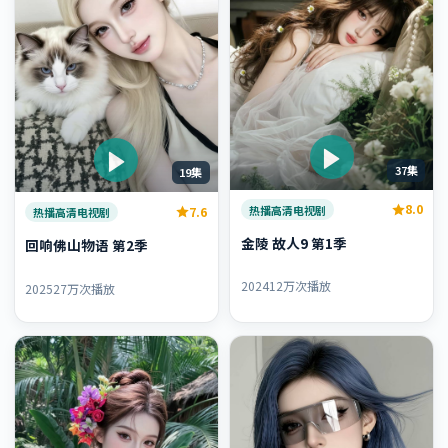
37集
19集
8.0
热播高清电视剧
7.6
热播高清电视剧
金陵 故人9 第1季
回响佛山物语 第2季
2024
12万次播放
2025
27万次播放